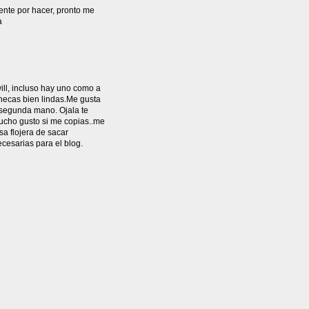
ente por hacer, pronto me
a
ill, incluso hay uno como a
necas bien lindas.Me gusta
e segunda mano. Ojala te
ucho gusto si me copias..me
sa flojera de sacar
ecesarias para el blog.