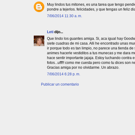
Muy lindos tus mitones, es una tarea que tengo pendi
pondre a tejerlos. felicidades, y que tengas un feliz di
7/06/2014 11:30 a. m.
Leti
dijo...
Que lindo los guantes amiga. Si, aca igual hay Goodw
siete cuadras de mi casa. Alli he encontrado unas mu
ir porque todo es tan limpio, no parece una tienda d
animes hacerle vestiditos a tus munecas y me dara m
hace sentir importante jajaja. Estoy luchando contra e
fotos...ufff!! como me cuesta pero como tu dices son n
Gracias amiga por no olvidarme. Un abrazo.
7/06/2014 6:28 p. m.
Publicar un comentario