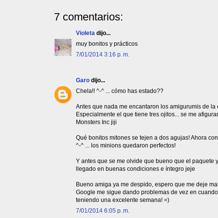
7 comentarios:
Violeta
dijo...
muy bonitos y prácticos
7/01/2014 3:16 p. m.
Garo
dijo...
Chela!! ^-^ ... cómo has estado??
Antes que nada me encantaron los amigurumis de la e
Especialmente el que tiene tres ojitos... se me afigur
Monsters Inc jiji
Qué bonitos mitones se tejen a dos agujas! Ahora co
^-^ ... los minions quedaron perfectos!
Y antes que se me olvide que bueno que el paquete ya 
llegado en buenas condiciones e íntegro jeje
Bueno amiga ya me despido, espero que me deje man
Google me sigue dando problemas de vez en cuando je
teniendo una excelente semana! =)
7/01/2014 6:05 p. m.