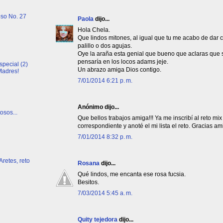
oso No. 27
Paola
dijo...
Hola Chela.
Que lindos mitones, al igual que tu me acabo de dar c
palillo o dos agujas.
Oye la araña esta genial que bueno que aclaras que so
pensaría en los locos adams jeje.
special (2)
Un abrazo amiga Dios contigo.
Madres!
7/01/2014 6:21 p. m.
Anónimo dijo...
osos...
Que bellos trabajos amiga!!! Ya me inscribí al reto mix
correspondiente y anoté el mi lista el reto. Gracias ami
7/01/2014 8:32 p. m.
Aretes, reto
Rosana
dijo...
Qué lindos, me encanta ese rosa fucsia.
Besitos.
7/03/2014 5:45 a. m.
Quity tejedora
dijo...