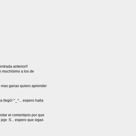
ntrada anterior!!
an muchísimo a los de
n mas ganas quiero aprender
llegó! ^_^... espero halla
dar el comentario por que
je :S... espero que sigas