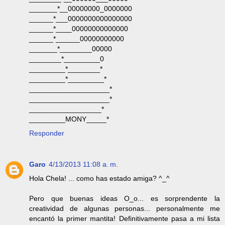
_______*__00000000_0000000
______*___0000000000000000
______*____00000000000000
______*______00000000000
_______*________00000
________*_________0
_________*________*
_________*_________*
____________________*
____________________*
__________________*
_________MONY_____*
Responder
Garo
4/13/2013 11:08 a. m.
Hola Chela! ... como has estado amiga? ^_^
Pero que buenas ideas O_o... es sorprendente la
creatividad de algunas personas... personalmente me
encantó la primer mantita! Definitivamente pasa a mi lista