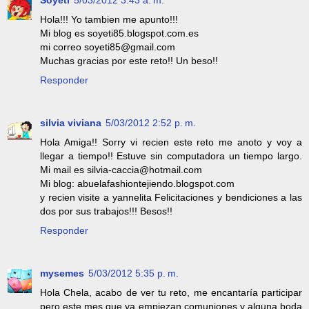
Soyeti
5/03/2012 3:43 a. m.
Hola!!! Yo tambien me apunto!!!
Mi blog es soyeti85.blogspot.com.es
mi correo soyeti85@gmail.com
Muchas gracias por este reto!! Un beso!!
Responder
silvia viviana
5/03/2012 2:52 p. m.
Hola Amiga!! Sorry vi recien este reto me anoto y voy a
llegar a tiempo!! Estuve sin computadora un tiempo largo.
Mi mail es silvia-caccia@hotmail.com
Mi blog: abuelafashiontejiendo.blogspot.com
y recien visite a yannelita Felicitaciones y bendiciones a las
dos por sus trabajos!!! Besos!!
Responder
mysemes
5/03/2012 5:35 p. m.
Hola Chela, acabo de ver tu reto, me encantaría participar
pero este mes que ya empiezan comuniones y alguna boda