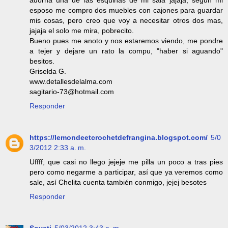
adorna una de las esquinas de mi sala jajaja, segun mi
esposo me compro dos muebles con cajones para guardar
mis cosas, pero creo que voy a necesitar otros dos mas,
jajaja el solo me mira, pobrecito.
Bueno pues me anoto y nos estaremos viendo, me pondre
a tejer y dejare un rato la compu, "haber si aguando"
besitos.
Griselda G.
www.detallesdelalma.com
sagitario-73@hotmail.com
Responder
https://lemondeetcrochetdefrangina.blogspot.com/
5/0
3/2012 2:33 a. m.
Uffff, que casi no llego jejeje me pilla un poco a tras pies
pero como negarme a participar, así que ya veremos como
sale, así Chelita cuenta también conmigo, jejej besotes
Responder