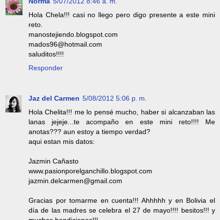
Norma
5/07/2012 8:46 a. m.
Hola Chela!!! casi no llego pero digo presente a este mini
reto.
manostejiendo.blogspot.com
mados96@hotmail.com
saluditos!!!!
Responder
Jaz del Carmen
5/08/2012 5:06 p. m.
Hola Chelita!!! me lo pensé mucho, haber si alcanzaban las
lanas jejeje...te acompaño en este mini reto!!!! Me
anotas??? aun estoy a tiempo verdad?
aqui estan mis datos:
Jazmin Cañasto
www.pasionporelganchillo.blogspot.com
jazmin.delcarmen@gmail.com
Gracias por tomarme en cuenta!!! Ahhhhh y en Bolivia el
día de las madres se celebra el 27 de mayo!!!! besitos!!! y